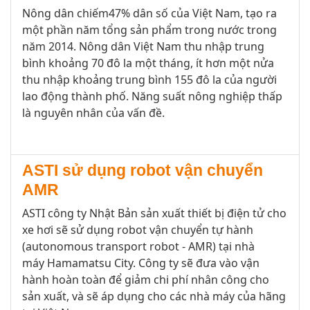
Nông dân chiếm
47
% dân số
của
Việt Nam
, tạo ra
một phần
năm tổng sản phẩm
trong nước
trong
năm 2014.
Nông dân Việt Nam
thu nhập t
rung
bình khoảng
7
0 đô la một
tháng
, ít hơn
một nửa
thu nhập
khoảng
trung bình
155 đô la của
người
lao động
thành phố
.
Năng suất nông nghiệp
thấp
là nguyên nhân của vấn đề
.
ASTI sử dụng robot vận chuyển
AMR
ASTI công ty Nhật Bản sản xuất thiết bị điện tử cho
xe hơi sẽ sử dụng robot vận chuyển tự hành
(autonomous transport robot - AMR) tại nhà
máy Hamamatsu City. Công ty sẽ đưa vào vận
hành hoàn toàn để giảm chi phí nhân công cho
sản xuất, và sẽ áp dụng cho các nhà máy của hãng