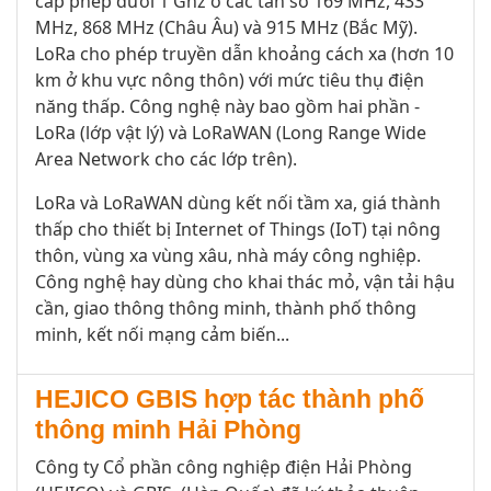
cấp phép dưới 1 Ghz ở các tần số 169 MHz, 433
MHz, 868 MHz (Châu Âu) và 915 MHz (Bắc Mỹ).
LoRa cho phép truyền dẫn khoảng cách xa (hơn 10
km ở khu vực nông thôn) với mức tiêu thụ điện
năng thấp. Công nghệ này bao gồm hai phần -
LoRa (lớp vật lý) và LoRaWAN (Long Range Wide
Area Network cho các lớp trên).
LoRa và LoRaWAN dùng kết nối tầm xa, giá thành
thấp cho thiết bị Internet of Things (IoT) tại nông
thôn, vùng xa vùng xâu, nhà máy công nghiệp.
Công nghệ hay dùng cho khai thác mỏ, vận tải hậu
cần, giao thông thông minh, thành phố thông
minh, kết nối mạng cảm biến...
HEJICO GBIS hợp tác thành phố
thông minh Hải Phòng
Công ty Cổ phần công nghiệp điện Hải Phòng