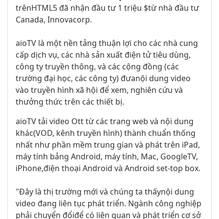
trên
HTML5
đã nhận đầu tư 1 triệu $
từ
nhà đầu tư
Canada
,
Innovacorp
.
aioTV
là một nền tảng
thuận lợi cho
các
nhà cung
cấp dịch vụ
,
các nhà sản xuất
điện tử tiêu dùng
,
công ty truyền thông
,
và các cộng đồng
(
các
trường đại học
, các công ty
)
đưa
nội dung video
vào
truyền hình xã hội
để xem
,
nghiên cứu và
thưởng thức
trên các thiết bị
.
aioTV
tải video
Ott
từ các trang web
và nội dung
khác
(
VOD
,
kênh truyền hình
)
thành chuẩn thống
nhất như phần mềm trung gian
và
phát trên
iPad
,
máy tính bảng Android
, máy tính
, Mac
,
GoogleTV
,
iPhone
,
điện thoại Android
và
Android
set-
top box
.
"Đây là
thị trường
mới và
chúng ta
thấy
nội dung
video
đang
liên
tục
phát
triển
.
N
gành công nghiệp
phải
chuyển đổi
để
có liên quan
và
phát
triển
cơ sở