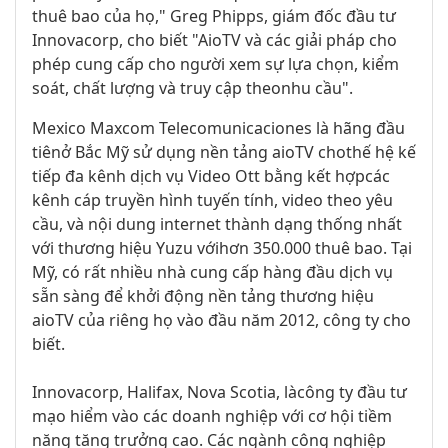
thuê bao
của họ
,
"
Greg
Phipps
,
giám
đốc
đầu tư
Innovacorp
,
cho biết
"
AioTV
và các giải pháp
cho
phép
cung cấp cho
người
xem
sự lựa chọn
, kiểm
soát,
chất lượng
và truy cập
theo
nhu cầu
"
.
Mexico
Maxcom
Telecomunicaciones
là hãng đầu
tiên
ở Bắc Mỹ
sử
dụng
nền tảng
aioTV
cho
thế hệ kế
tiếp
đa kênh
dịch vụ
Video
Ott
bằng kết hợp
các
kênh
cáp
truyền hình
tuyến tính
,
video theo yêu
cầu
,
và
nội dung internet
thành dạng
thống nhất
với thương hiệu
Yuzu
với
hơn 350.000
thuê
bao
.
Tại
Mỹ,
có
rất nhiều
nhà cung cấp
hàng đầu
dịch vụ
sẵn
sàng
để khởi động
nền tảng
thương hiệu
aioTV
của riêng họ
vào đầu năm 2012
,
công ty cho
biết
.
Innovacorp
,
Halifax,
Nova
Scotia
,
là
công
ty
đầu tư
mạo hiểm
vào
các
doanh
nghiệp
với
cơ hội tiềm
năng
tăng trưởng cao
.
Các ngành công nghiệp