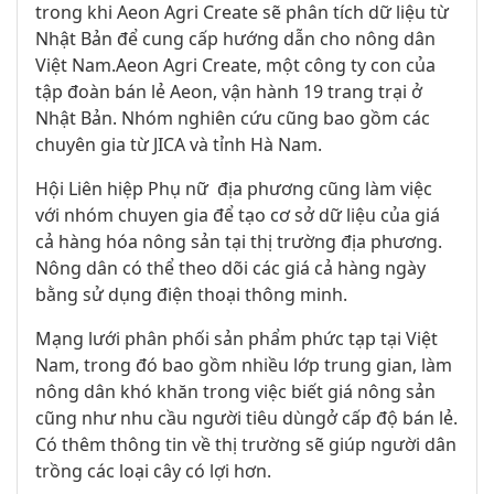
trong khi
Aeon Agri Create
sẽ phân tích
dữ liệu
từ
Nhật Bản
để cung cấp
hướng dẫn cho
nông dân
Việt Nam
.
Aeon Agri Create
,
một
công ty con của
tập đoàn bán lẻ
Aeon
,
vận hành
19
trang trại ở
Nhật Bản
.
Nhóm nghiên cứu cũng
bao gồm các
chuyên gia từ
JICA
và tỉnh
Hà
Nam
.
Hội Liên hiệp
Phụ nữ
địa phương cũng làm việc
với nhóm chuyen gia để
tạo
cơ sở dữ liệu
của
giá
cả hàng hóa
nông sản tại
thị trường
địa phương
.
Nông dân
có thể theo dõi
các
giá cả hàng ngày
bằng sử dụng
điện thoại thông minh
.
Mạng lưới phân phối
sản phẩm
phức tạp
tại
Việt
Nam
,
trong đó bao gồm
nhiều lớp
trung gian,
làm
nông dân khó khăn trong việc biết giá nông sản
cũng như nhu cầu người tiêu dùng
ở
cấp độ bán lẻ
.
Có thêm thông tin về t
hị trường sẽ giúp người dân
trồng các loại cây có lợi hơn
.