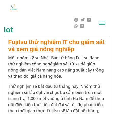
iot
Fujitsu thử nghiệm IT cho giám sát
và xem giá nông nghiệp
Một nhóm kỹ sư
Nhật Bản
từ hãng
Fujitsu đang
thử nghiệm công nghệ
giám sát
từ xa
để giúp
nông dân
Việt Nam nâng cao
năng suất cây trồng
và theo dõi
giá cả hàng hóa
.
Thử nghiệm sẽ bắt đầu từ tháng này
. Nhóm thử
nghiệm sẽ lắp đặt
vài chục
bộ cảm biến trên
một
trang trại
1.000
mét vuông
ở tỉnh
Hà
Nam
đ
ể
theo
dõi điều kiện
thời tiết
, đất đai
và
tốc độ
phát triển
theo thời gian thực.
Fujitsu
sẽ lắp đặt
hệ thống,