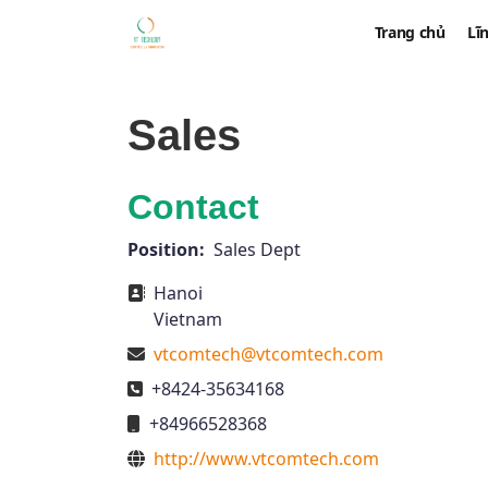
Trang chủ
Lĩ
Sales
Contact
Position:
Sales Dept
Address
Hanoi
Vietnam
Email
vtcomtech@vtcomtech.com
Phone
+8424-35634168
Mobile
+84966528368
Website
http://www.vtcomtech.com