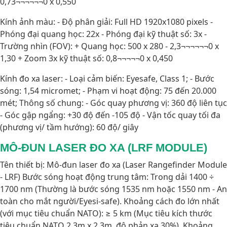
0,73¬¬¬¬¬¬0 x 0,550
Kính ảnh màu: - Độ phân giải: Full HD 1920x1080 pixels -
Phóng đại quang học: 22x - Phóng đại kỹ thuật số: 3x -
Trường nhìn (FOV): + Quang học: 500 x 280 - 2,3¬¬¬¬¬¬0 x
1,30 + Zoom 3x kỹ thuật số: 0,8¬¬¬¬¬0 x 0,450
Kính đo xa laser: - Loại cảm biến: Eyesafe, Class 1; - Bước
sóng: 1,54 micromet; - Phạm vi hoạt động: 75 đến 20.000
mét; Thông số chung: - Góc quay phương vị: 360 độ liên tục
- Góc gập ngẩng: +30 độ đến -105 độ - Vận tốc quay tối đa
(phương vị/ tầm hướng): 60 độ/ giây
MÔ-ĐUN LASER ĐO XA (LRF MODULE)
Tên thiết bị: Mô-đun laser đo xa (Laser Rangefinder Module
- LRF) Bước sóng hoạt động trung tâm: Trong dải 1400 ÷
1700 nm (Thường là bước sóng 1535 nm hoặc 1550 nm - An
toàn cho mắt người/Eyesi-safe). Khoảng cách đo lớn nhất
(với mục tiêu chuẩn NATO): ≥ 5 km (Mục tiêu kích thước
tiêu chuẩn NATO 2.3m x 2.3m, độ phản xạ 30%). Khoảng