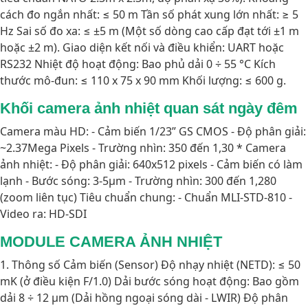
cách đo ngắn nhất: ≤ 50 m Tần số phát xung lớn nhất: ≥ 5
Hz Sai số đo xa: ≤ ±5 m (Một số dòng cao cấp đạt tới ±1 m
hoặc ±2 m). Giao diện kết nối và điều khiển: UART hoặc
RS232 Nhiệt độ hoạt động: Bao phủ dải 0 ÷ 55 °C Kích
thước mô-đun: ≤ 110 x 75 x 90 mm Khối lượng: ≤ 600 g.
Khối camera ảnh nhiệt quan sát ngày đêm
Camera màu HD: - Cảm biến 1/23” GS CMOS - Độ phân giải:
~2.37Mega Pixels - Trường nhìn: 350 đến 1,30 * Camera
ảnh nhiệt: - Độ phân giải: 640x512 pixels - Cảm biến có làm
lạnh - Bước sóng: 3-5µm - Trường nhìn: 300 đến 1,280
(zoom liên tục) Tiêu chuẩn chung: - Chuẩn MLI-STD-810 -
Video ra: HD-SDI
MODULE CAMERA ẢNH NHIỆT
1. Thông số Cảm biến (Sensor) Độ nhạy nhiệt (NETD): ≤ 50
mK (ở điều kiện F/1.0) Dải bước sóng hoạt động: Bao gồm
dải 8 ÷ 12 μm (Dải hồng ngoại sóng dài - LWIR) Độ phân