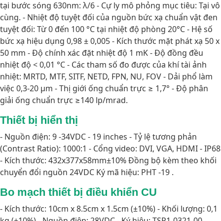
tại bước sóng 630nm: λ/6 - Cự ly mô phỏng mục tiêu: Tại vô
cùng. - Nhiệt độ tuyệt đối của nguồn bức xạ chuẩn vật đen
tuyệt đối: Từ 0 đến 100 °C tại nhiệt độ phòng 20°C - Hệ số
bức xạ hiệu dụng 0,98 ± 0,005 - Kích thước mặt phát xạ 50 x
50 mm - Độ chính xác đặt nhiệt độ 1 mK - Độ đồng đều
nhiệt độ < 0,01 °C - Các tham số đo được của khí tài ảnh
nhiệt: MRTD, MTF, SITF, NETD, FPN, NU, FOV - Dải phổ làm
việc 0,3-20 µm - Thị giới ống chuẩn trực ≥ 1,7° - Độ phân
giải ống chuẩn trực ≥140 lp/mrad.
Thiết bị hiển thị
- Nguồn điện: 9 -34VDC - 19 inches - Tỷ lệ tương phản
(Contrast Ratio): 1000:1 - Cổng video: DVI, VGA, HDMI - IP68
- Kích thước: 432x377x58mm±10% Đồng bộ kèm theo khối
chuyển đổi nguồn 24VDC Ký mã hiệu: PHT -19 .
Bo mạch thiết bị điều khiển CU
- Kích thước: 10cm x 8.5cm x 1.5cm (±10%) - Khối lượng: 0,1
kg (±10%) - Nguồn điện: 28VDC - Ký hiệu: TSP1-0321-00