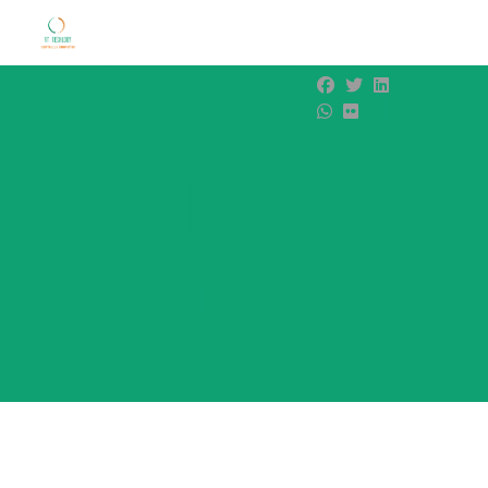
An ninh
quốc
phòng