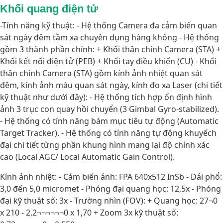
Khối quang điện tử
-Tính năng kỹ thuật: - Hệ thống Camera đa cảm biến quan
sát ngày đêm tầm xa chuyên dụng hàng không - Hệ thống
gồm 3 thành phần chính: + Khối thân chính Camera (STA) +
Khối kết nối điện tử (PEB) + Khối tay điều khiển (CU) - Khối
thân chính Camera (STA) gồm kính ảnh nhiệt quan sát
đêm, kính ảnh màu quan sát ngày, kính đo xa Laser (chi tiết
kỹ thuật như dưới đây): - Hệ thống tích hợp ổn định hình
ảnh 3 trục con quay hồi chuyển (3 Gimbal Gyro-stabilized).
- Hệ thống có tính năng bám mục tiêu tự động (Automatic
Target Tracker). - Hệ thống có tính năng tự động khuyếch
đại chi tiết từng phần khung hình mang lại độ chính xác
cao (Local AGC/ Local Automatic Gain Control).
Kính ảnh nhiệt: - Cảm biến ảnh: FPA 640x512 InSb - Dải phổ:
3,0 đến 5,0 micromet - Phóng đại quang học: 12,5x - Phóng
đại kỹ thuật số: 3x - Trường nhìn (FOV): + Quang học: 27¬0
x 210 - 2,2¬¬¬¬¬¬0 x 1,70 + Zoom 3x kỹ thuật số: