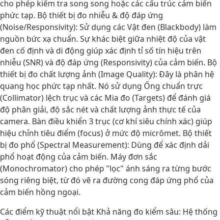
cho phép kiểm tra song song hoặc các cấu trúc cảm biến
phức tạp. Bộ thiết bị đo nhiễu & độ đáp ứng
(Noise/Responsivity): Sử dụng các Vật đen (Blackbody) làm
nguồn bức xạ chuẩn. Sự khác biệt giữa nhiệt độ của vật
đen cố định và di động giúp xác định tỉ số tín hiệu trên
nhiễu (SNR) và độ đáp ứng (Responsivity) của cảm biến. Bộ
thiết bị đo chất lượng ảnh (Image Quality): Đây là phân hệ
quang học phức tạp nhất. Nó sử dụng Ống chuẩn trực
(Collimator) lệch trục và các Mia đo (Targets) để đánh giá
độ phân giải, độ sắc nét và chất lượng ảnh thực tế của
camera. Bàn điều khiển 3 trục (cơ khí siêu chính xác) giúp
hiệu chỉnh tiêu điểm (focus) ở mức độ micrômet. Bộ thiết
bị đo phổ (Spectral Measurement): Dùng để xác định dải
phổ hoạt động của cảm biến. Máy đơn sắc
(Monochromator) cho phép "lọc" ánh sáng ra từng bước
sóng riêng biệt, từ đó vẽ ra đường cong đáp ứng phổ của
cảm biến hồng ngoại.
Các điểm kỹ thuật nổi bật Khả năng đo kiểm sâu: Hệ thống