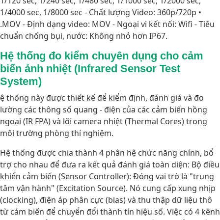
1/120 sec, 1/240 sec, 1/480 sec, 1/1000 sec, 1/2000 sec,
1/4000 sec, 1/8000 sec - Chất lượng Video: 360p/720p •
.MOV - Định dạng video: MOV - Ngoại vi kết nối: Wifi - Tiêu
chuẩn chống bụi, nước: Không nhỏ hơn IP67.
Hệ thống đo kiểm chuyên dụng cho cảm
biến ảnh nhiệt (Infrared Sensor Test
System)
ệ thống này được thiết kế để kiểm định, đánh giá và đo
lường các thông số quang - điện của các cảm biến hồng
ngoại (IR FPA) và lõi camera nhiệt (Thermal Cores) trong
môi trường phòng thí nghiệm.
Hệ thống được chia thành 4 phân hệ chức năng chính, bổ
trợ cho nhau để đưa ra kết quả đánh giá toàn diện: Bộ điều
khiển cảm biến (Sensor Controller): Đóng vai trò là "trung
tâm vận hành" (Excitation Source). Nó cung cấp xung nhịp
(clocking), điện áp phân cực (bias) và thu thập dữ liệu thô
từ cảm biến để chuyển đổi thành tín hiệu số. Việc có 4 kênh