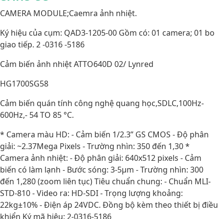
CAMERA MODULE;Caemra ảnh nhiệt.
Ký hiệu của cụm: QAD3-1205-00 Gồm có: 01 camera; 01 bo
giao tiếp. 2 -0316 -5186
Cảm biến ảnh nhiệt ATTO640D 02/ Lynred
HG1700SG58
Cảm biến quán tính công nghệ quang học,SDLC,100Hz-
600Hz,- 54 TO 85 °C.
* Camera màu HD: - Cảm biến 1/2.3” GS CMOS - Độ phân
giải: ~2.37Mega Pixels - Trường nhìn: 350 đến 1,30 *
Camera ảnh nhiệt: - Độ phân giải: 640x512 pixels - Cảm
biến có làm lạnh - Bước sóng: 3-5µm - Trường nhìn: 300
đến 1,280 (zoom liên tục) Tiêu chuẩn chung: - Chuẩn MLI-
STD-810 - Video ra: HD-SDI - Trọng lượng khoảng:
22kg±10% - Điện áp 24VDC. Đồng bộ kèm theo thiết bị điều
khiển Ký mã hiệu: 2-0316-5186