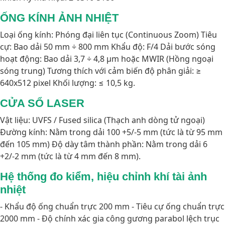
ỐNG KÍNH ẢNH NHIỆT
Loại ống kính: Phóng đại liên tục (Continuous Zoom) Tiêu
cự: Bao dải 50 mm ÷ 800 mm Khẩu độ: F/4 Dải bước sóng
hoạt động: Bao dải 3,7 ÷ 4,8 µm hoặc MWIR (Hồng ngoại
sóng trung) Tương thích với cảm biến độ phân giải: ≥
640x512 pixel Khối lượng: ≤ 10,5 kg.
CỬA SỔ LASER
Vật liệu: UVFS / Fused silica (Thạch anh dòng tử ngoại)
Đường kính: Nằm trong dải 100 +5/-5 mm (tức là từ 95 mm
đến 105 mm) Độ dày tâm thành phần: Nằm trong dải 6
+2/-2 mm (tức là từ 4 mm đến 8 mm).
Hệ thống đo kiểm, hiệu chỉnh khí tài ảnh
nhiệt
- Khẩu độ ống chuẩn trực 200 mm - Tiêu cự ống chuẩn trực
2000 mm - Độ chính xác gia công gương parabol lệch trục