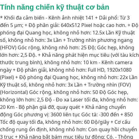
Tính năng chiến kỹ thuật cơ bản
* Khối đa cảm biến - Kênh ảnh nhiệt 141 + Dải phổ: Từ 3
đến 5 µm; + Độ phân giải: 640x512 Pixel hoặc cao hơn. + Độ
phóng đại Quang học, không nhỏ hơn: 12.5x Lần Kỹ thuật
số, không nhỏ hơn: 3x Lần + Trường nhìn phương ngang
(HFOV) Góc rộng, không nhỏ hơn: 25 Độ; Góc hẹp, không
lớn hơn: 2,5 Độ. + Khả năng phát hiện mục tiêu (với tàu kích
thước trung bình), không nhỏ hơn: 10 km - Kênh camera
ngày + Độ phân giải, không nhỏ hơn: Full HD, 1920x1080
(Pixel) + Độ phóng đại Quang học, không nhỏ hơn: 22x Lần
Kỹ thuật số, không nhỏ hơn: 3x Lần + Trường nhìn (FOV)
(Horizontal) Góc rộng, không nhỏ hơn: 50 Độ Góc hẹp,
không lớn hơn: 2,5 Độ - Đo xa Laser tối đa, không nhỏ hơn:
20 Km - Bộ phận giá đỡ, quay quét + Khả năng chuyển
động Góc phương vị: 3600 liên tục Góc tà: -300 đến + 850
Tốc độ quay tối đa, không nhỏ hơn: 60 Độ/giây + Cơ cấu
chống rung ổn định, không nhỏ hơn: Con quay hồi chuyển
3 trục + Khả năng bắt bám mục tiêu tự động: Có. - Thông