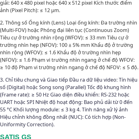
giải: 640 x 480 pixel hoặc 640 x 512 pixel Kích thước điểm
ảnh (Pixel Pitch): ≤ 12 μm.
2. Thông số Ống kính (Lens) Loại ống kính: Đa trường nhìn
(Multi-FOV) hoặc Phóng đại liên tục (Continuous Zoom)
Tiêu cự ở trường nhìn rộng (WFOV): ≤ 33 mm Tiêu cự ở
trường nhìn hẹp (NFOV): 100 ± 5% mm Khẩu độ ở trường
nhìn rộng (WFOV): ≤ 1.6 Khẩu độ ở trường nhìn hẹp
(NFOV): ≤ 1.6 Phạm vi trường nhìn ngang ở chế độ WFOV:
≥ 10 độ Phạm vi trường nhìn ngang ở chế độ NFOV: ≤ 5 độ.
3. Chỉ tiêu chung và Giao tiếp Đầu ra dữ liệu video: Tín hiệu
số (Digital) hoặc Song song (Parallel) Tốc độ khung hình
(Frame rate): ≥ 50 Hz Giao diện điều khiển: RS-232 hoặc
UART hoặc SPI Nhiệt độ hoạt động: Bao phủ dải từ 0 đến
55 °C Khối lượng module: ≤ 3 kg 4. Tính năng xử lý ảnh
Hiệu chỉnh không đồng nhất (NUC): Có tích hợp (Non-
Uniformity Correction).
SATIS GS